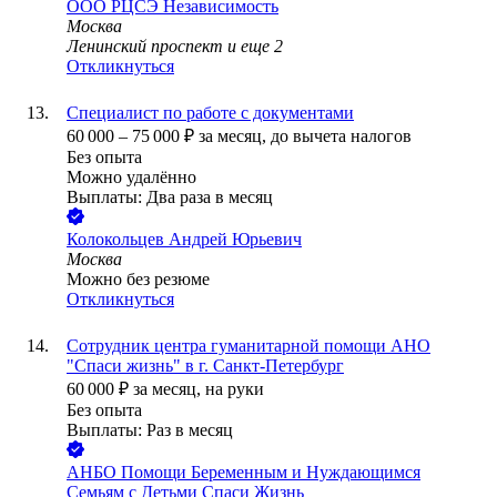
ООО
РЦСЭ Независимость
Москва
Ленинский проспект
и еще
2
Откликнуться
Специалист по работе с документами
60 000
–
75 000
₽
за месяц,
до вычета налогов
Без опыта
Можно удалённо
Выплаты: Два раза в месяц
Колокольцев Андрей Юрьевич
Москва
Можно без резюме
Откликнуться
Сотрудник центра гуманитарной помощи АНО
"Спаси жизнь" в г. Санкт-Петербург
60 000
₽
за месяц,
на руки
Без опыта
Выплаты: Раз в месяц
АНБО Помощи Беременным и Нуждающимся
Семьям с Детьми Спаси Жизнь