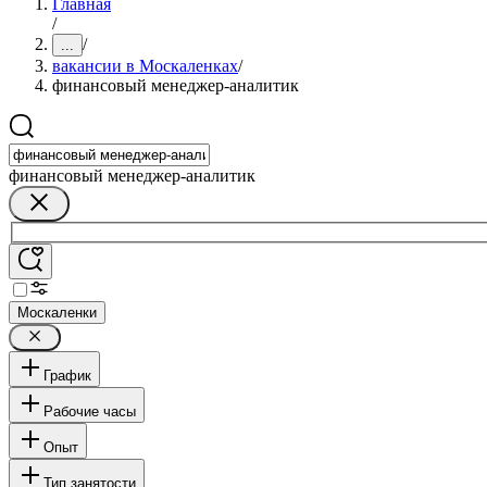
Главная
/
/
...
вакансии в Москаленках
/
финансовый менеджер-аналитик
финансовый менеджер-аналитик
Москаленки
График
Рабочие часы
Опыт
Тип занятости